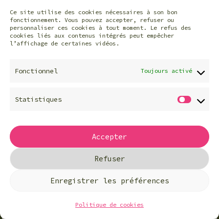
explorer les différentes
facettes de la
Ce site utilise des cookies nécessaires à son bon
fonctionnement. Vous pouvez accepter, refuser ou
neurodiversité.
personnaliser ces cookies à tout moment. Le refus des
cookies liés aux contenus intégrés peut empêcher
www.tpop.blog
l’affichage de certaines vidéos.
Anne
Fonctionnel
Toujours activé
Valleron
Statistiques
Stat
Autrice de « Poppy
SilverSpoons », une
newsletter de
Accepter
sensibilisation à
Refuser
l’autisme, où elle
partage des informations
Enregistrer les préférences
scientifiques, des
conseils culturels et
Politique de cookies