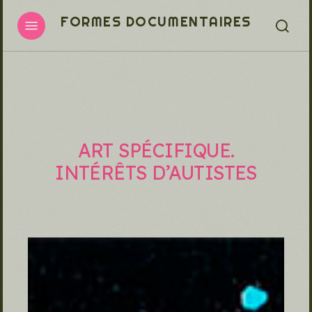
Passer
Menu
FORMES DOCUMENTAIRES
au
re
contenu
principal
ART
SPÉCIFIQUE.
INTÉRÊTS
D’AUTISTES